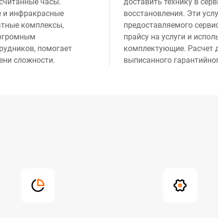
в считанные часы.
доставить технику в серв
 и инфракрасные
восстановления. Эти усл
атные комплексы,
предоставляемого сервис
 огромным
прайсу на услуги и испо
удников, помогает
комплектующие. Расчет д
ени сложности.
выписанного гарантийног