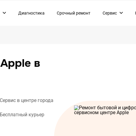
Диагностика
Срочный ремонт
Сервис
нт смартфонов
Комплектующие
нт планшетов
Гарантия
т ноутбуков
О нас
нт моноблоков
Apple в
нт мониторов
нт компьютеров
нт наушников
т смарт-часов
Сервис в центре города
Бесплатный курьер