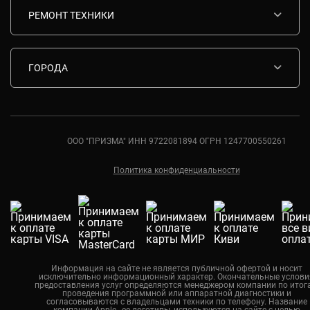
Срочный ремонт
РЕМОНТ ТЕХНИКИ
Гарантия
Ремонт смартфонов Apple
Комплектующие
Ремонт планшетов Apple
ГОРОДА
Контакты
Ремонт ноутбуков Apple
Москва
Ремонт моноблоков Apple
Санкт-Петербург
Ремонт мониторов Apple
Ростов-на-Дону
ООО "ПРИЗМА" ИНН 9722081894 ОГРН 1247700550261
Ремонт компьютеров Apple
Краснодар
Политика конфиденциальности
Екатеринбург
Новосибирск
Москва
Калининград
Челябинск
Информация на сайте не является публичной офертой и носит
исключительно информационный характер. Окончательные услови
Нижний Новгород
предоставления услуг определяются менеджером компании по итог
проведения программной или аппаратной диагностики и
Казань
согласовываются с владельцами техники по телефону. Название