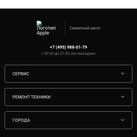
Сервисный центр
+7 (495) 988-01-79
с 09:00 до 21:00, без выходных
СЕРВИС
Диагностика
Срочный ремонт
РЕМОНТ ТЕХНИКИ
Гарантия
Ремонт смартфонов Apple
Комплектующие
Ремонт планшетов Apple
ГОРОДА
Контакты
Ремонт ноутбуков Apple
Москва
Ремонт моноблоков Apple