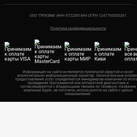
Санкт-Петербург
Ремонт мониторов Apple
Ростов-на-Дону
ООО "ПРИЗМА" ИНН 9722081894 ОГРН 1247700550261
Ремонт компьютеров Apple
Краснодар
Политика конфиденциальности
Екатеринбург
Новосибирск
Москва
Калининград
Челябинск
Информация на сайте не является публичной офертой и носит
исключительно информационный характер. Окончательные услови
Нижний Новгород
предоставления услуг определяются менеджером компании по итог
проведения программной или аппаратной диагностики и
Казань
согласовываются с владельцами техники по телефону. Название
компании Apple , ее логотипы, используются на сайте с целью
ознакомления.
Воронеж
Красноярск
Тюмень
Пермь
Самара